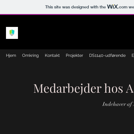
This site was designed with the
.com
web
Hjem
Omkring
Kontakt
Projekter
DS1140-udførende
E
Medarbejder hos A
Indehaver af