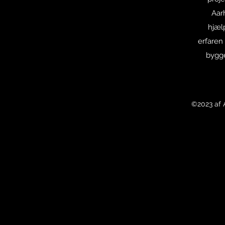
Aar
hjæl
erfaren
bygge
©2023 af 