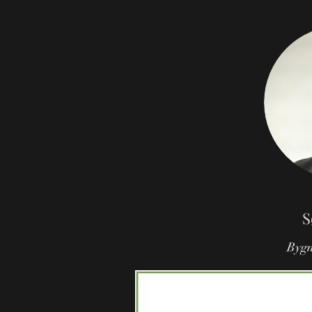
S
Bygn